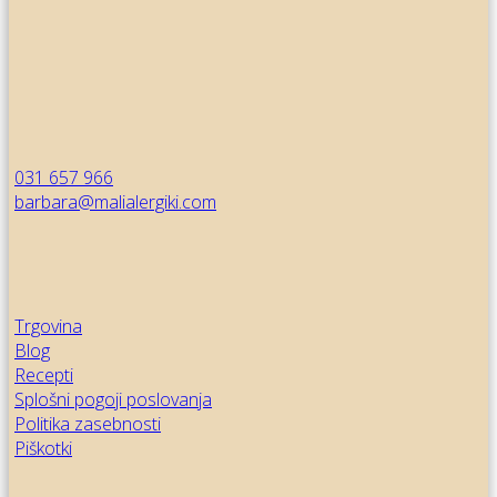
031 657 966
barbara@malialergiki.com
Trgovina
Blog
Recepti
Splošni pogoji poslovanja
Politika zasebnosti
Piškotki