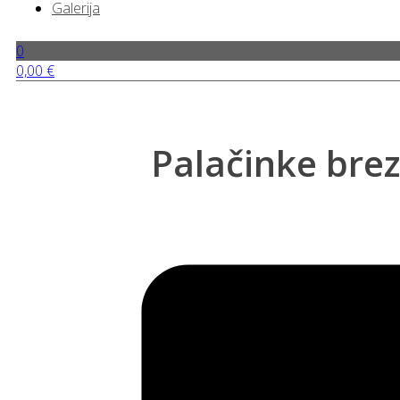
Galerija
0
0,00
€
Palačinke brez