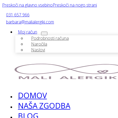
Preskoči na glavno vsebino
Preskoči na nogo strani
031 657 966
barbara@malialergiki.com
Moj račun
Podrobnosti računa
Naročila
Naslovi
DOMOV
NAŠA ZGODBA
BLOG