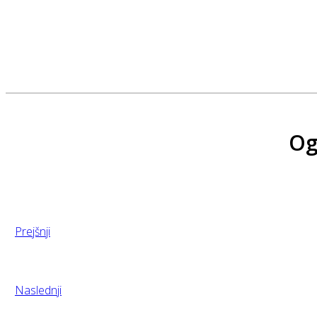
Og
Prejšnji
Naslednji