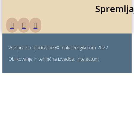
Spremlja
Vse pravice pridržane © malialeergiki.com 2022
Oblikovanje in tehnična izvedba:
Intelectum