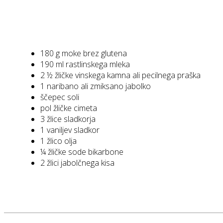
180 g moke brez glutena
190 ml rastlinskega mleka
2 ½ žličke vinskega kamna ali pecilnega praška
1 naribano ali zmiksano jabolko
ščepec soli
pol žličke cimeta
3 žlice sladkorja
1 vaniljev sladkor
1 žlico olja
¼ žličke sode bikarbone
2 žlici jabolčnega kisa