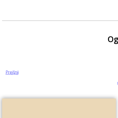
Og
Prejšnji