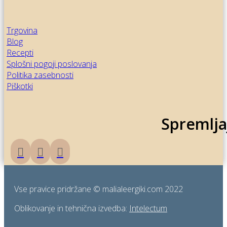
Trgovina
Blog
Recepti
Splošni pogoji poslovanja
Politika zasebnosti
Piškotki
Spremlja
Vse pravice pridržane © malialeergiki.com 2022
Oblikovanje in tehnična izvedba:
Intelectum