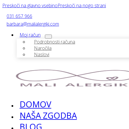
Preskoči na glavno vsebino
Preskoči na nogo strani
031 657 966
barbara@malialergiki.com
Moj račun
Podrobnosti računa
Naročila
Naslovi
DOMOV
NAŠA ZGODBA
BLOG