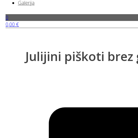
Galerija
0
0,00
€
Julijini piškoti bre