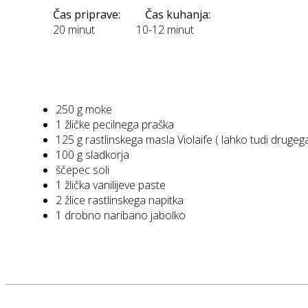
Čas priprave:
Čas kuhanja:
20 minut
10-12 minut
250 g moke
1 žličke pecilnega praška
125 g rastlinskega masla Violaife ( lahko tudi drug
100 g sladkorja
ščepec soli
1 žlička vanilijeve paste
2 žlice rastlinskega napitka
1 drobno naribano jabolko