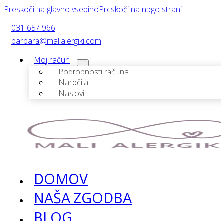
Preskoči na glavno vsebino
Preskoči na nogo strani
031 657 966
barbara@malialergiki.com
Moj račun
Podrobnosti računa
Naročila
Naslovi
DOMOV
NAŠA ZGODBA
BLOG