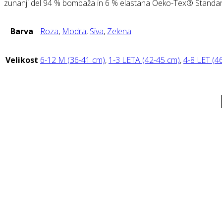
zunanji del 94 % bombaža in 6 % elastana Oeko-Tex® Standa
Barva
Roza
,
Modra
,
Siva
,
Zelena
Velikost
6-12 M (36-41 cm)
,
1-3 LETA (42-45 cm)
,
4-8 LET (4