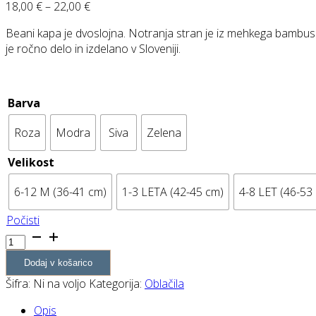
Cenovni
18,00
€
–
22,00
€
razpon:
Beani kapa je dvoslojna. Notranja stran je iz mehkega bambuso
od
je ročno delo in izdelano v Sloveniji.
18,00 €
do
22,00 €
Barva
Roza
Modra
Siva
Zelena
Velikost
6-12 M (36-41 cm)
1-3 LETA (42-45 cm)
4-8 LET (46-53
Počisti
Beani
kapa
Dodaj v košarico
količina
Šifra:
Ni na voljo
Kategorija:
Oblačila
Opis