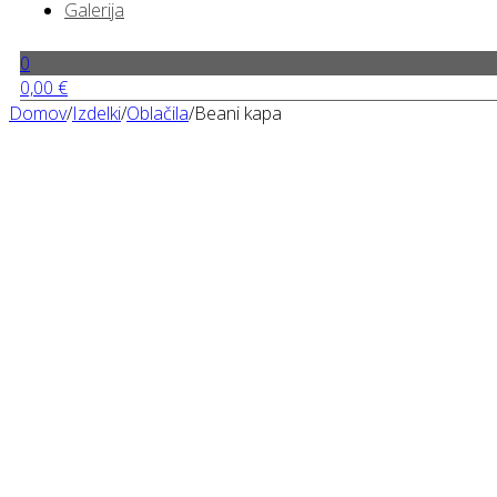
Galerija
0
0,00
€
Domov
/
Izdelki
/
Oblačila
/
Beani kapa