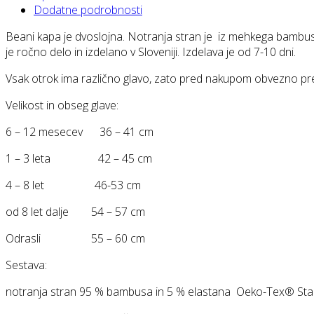
Dodatne podrobnosti
Beani kapa je dvoslojna. Notranja stran je iz mehkega bambuso
je ročno delo in izdelano v Sloveniji. Izdelava je od 7-10 dni.
Vsak otrok ima različno glavo, zato pred nakupom obvezno pr
Velikost in obseg glave:
6 – 12 mesecev 36 – 41 cm
1 – 3 leta 42 – 45 cm
4 – 8 let 46-53 cm
od 8 let dalje 54 – 57 cm
Odrasli 55 – 60 cm
Sestava:
notranja stran 95 % bambusa in 5 % elastana Oeko-Tex® St