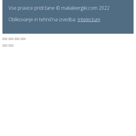
Vse pravice pridržane © malialeergiki.com 2022
Oblikovanje in tehnična izvedba:
Intelectum