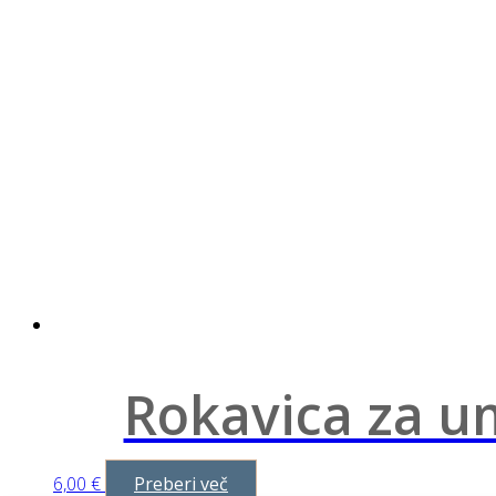
Rokavica za u
6,00
€
Preberi več