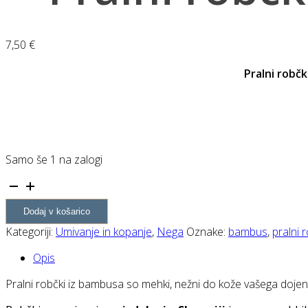
7,50
€
Pralni robč
Samo še 1 na zalogi
Pralni
robčki iz
Dodaj v košarico
bambusa-
5 kosov
Kategoriji:
Umivanje in kopanje
,
Nega
Oznake:
bambus
,
pralni 
količina
Opis
Pralni robčki iz bambusa so mehki, nežni do kože vašega dojen