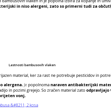
 bambusovih vlaken in je popolna izbira za kopanje in umiv
terijski in niso alergeni, zato so primerni tudi za občut
Lastnosti bambusovih vlaken
rijazen material, ker za rast ne potrebuje pesticidov in potr
so alergena.
Je
popolnoma
naraven antibakterijski mater
dijo in pozimi grejejo. So zračen material zato
odpravljajo 
rijeten vonj.
ambusa &#8211; 2 kosa