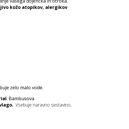
anje vašega dojenčka in otroka.
ljivo kožo atopikov, alergikov
ebuje zelo malo vode.
ial
. Bambusova
vlago.
Vsebuje naravno sestavino,