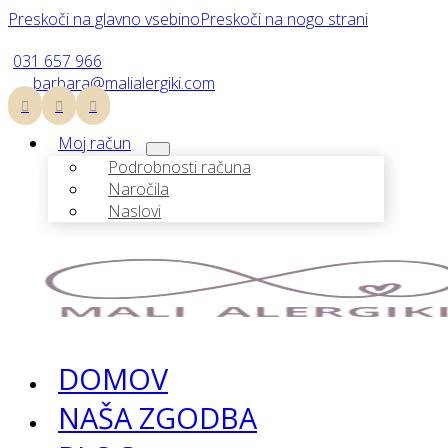
Preskoči na glavno vsebino
Preskoči na nogo strani
031 657 966
barbara@malialergiki.com
Moj račun
Podrobnosti računa
Naročila
Naslovi
DOMOV
NAŠA ZGODBA