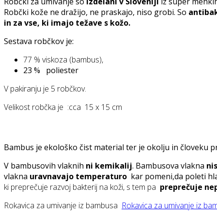
Robčki za umivanje so
izdelani v Sloveniji
iz super mehkih
Robčki kože ne dražijo, ne praskajo, niso grobi. So
antibak
in za vse, ki imajo težave s kožo.
Sestava robčkov je:
77 % viskoza (bambus),
23 % poliester
V pakiranju je 5 robčkov.
Velikost robčka je :cca 15 x 15 cm
Bambus je ekološko čist material ter je okolju in človeku p
V bambusovih vlaknih
ni kemikalij
. Bambusova vlakna
ni
vlakna
uravnavajo temperaturo
kar pomeni,da poleti hla
ki preprečuje razvoj bakterij na koži, s tem pa
preprečuje
nep
Rokavica za umivanje iz bambusa
Rokavica za umivanje iz b