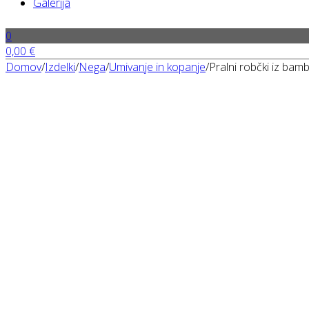
Galerija
0
0,00
€
Domov
/
Izdelki
/
Nega
/
Umivanje in kopanje
/
Pralni robčki iz bam