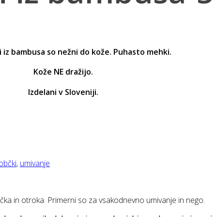
ki iz bambusa so nežni do kože. Puhasto mehki.
Kože NE dražijo.
Izdelani v Sloveniji.
robčki
,
umivanje
čka in otroka. Primerni so za vsakodnevno umivanje in nego.